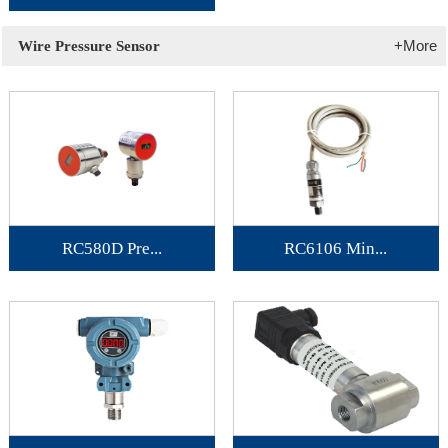
+More
Wire Pressure Sensor
RC580D Pre...
RC6106 Min...