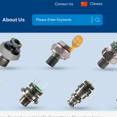
Contact Us
Chinese
About Us